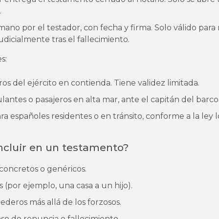
.
 mano por el testador, con fecha y firma. Solo válido par
udicialmente tras el fallecimiento.
s:
ros del ejército en contienda. Tiene validez limitada.
ulantes o pasajeros en alta mar, ante el capitán del barco
ara españoles residentes o en tránsito, conforme a la ley l
.
ncluir en un testamento?
concretos o genéricos.
 (por ejemplo, una casa a un hijo).
deros más allá de los forzosos.
so de renuncia o fallecimiento.