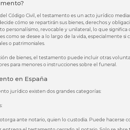
amento?
del Código Civil, el testamento es un acto jurídico medi
decide cómo se repartirán sus bienes, derechos y obligaci
cto personalísimo, revocable y unilateral, lo que signific
es como se desee a lo largo de la vida, especialmente si 
les o patrimoniales.
ción de bienes, el testamento puede incluir otras volun
es para menores o instrucciones sobre el funeral.
ento en España
to jurídico existen dos grandes categorías:
:
e otorga ante notario, quien lo custodia. Puede hacerse con
r entrega el testamento cerrado al notario. Solo se abre t