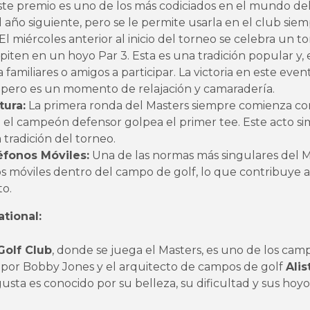
Este premio es uno de los más codiciados en el mundo del
 año siguiente, pero se le permite usarla en el club sie
El miércoles anterior al inicio del torneo se celebra un t
iten en un hoyo Par 3. Esta es una tradición popular y, 
 familiares o amigos a participar. La victoria en este eve
, pero es un momento de relajación y camaradería.
tura:
La primera ronda del Masters siempre comienza c
e el campeón defensor golpea el primer tee. Este acto si
 tradición del torneo.
éfonos Móviles:
Una de las normas más singulares del M
 móviles dentro del campo de golf, lo que contribuye a 
o.
tional:
Golf Club
, donde se juega el Masters, es uno de los ca
por Bobby Jones y el arquitecto de campos de golf
Ali
sta es conocido por su belleza, su dificultad y sus hoyos