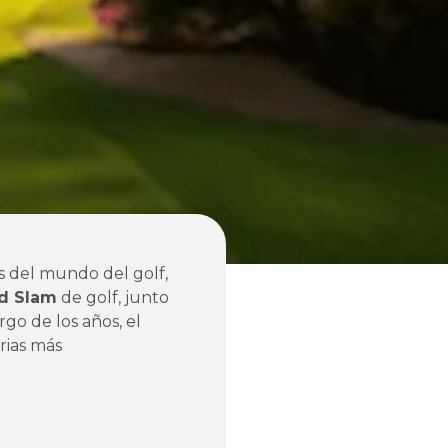
s del mundo del golf,
d Slam
de golf, junto
largo de los años, el
orias más