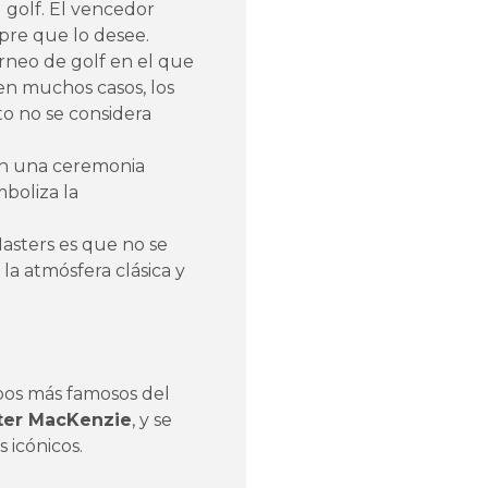
 golf. El vencedor
mpre que lo desee.
orneo de golf en el que
en muchos casos, los
nto no se considera
on una ceremonia
mboliza la
asters es que no se
la atmósfera clásica y
mpos más famosos del
ster MacKenzie
, y se
 icónicos.