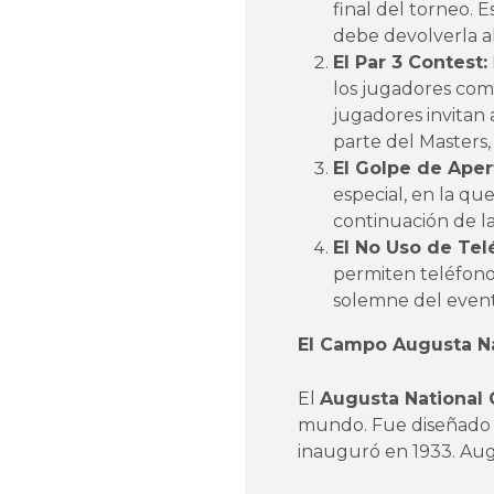
final del torneo. 
debe devolverla al
El Par 3 Contest:
los jugadores comp
jugadores invitan a
parte del Masters
El Golpe de Aper
especial, en la qu
continuación de la
El No Uso de Tel
permiten teléfonos
solemne del event
El Campo Augusta Na
El
Augusta National 
mundo. Fue diseñado 
inauguró en 1933. Augu