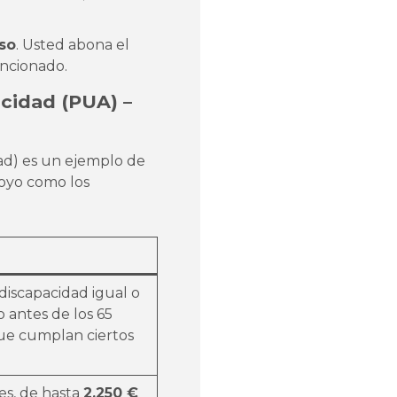
so
. Usted abona el
encionado.
cidad (PUA) –
ad) es un ejemplo de
oyo como los
discapacidad igual o
 antes de los 65
que cumplan ciertos
es, de hasta
2.250 €