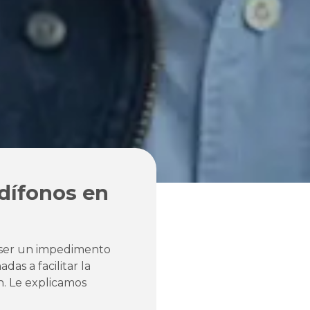
dífonos en
 ser un impedimento
as a facilitar la
n. Le explicamos